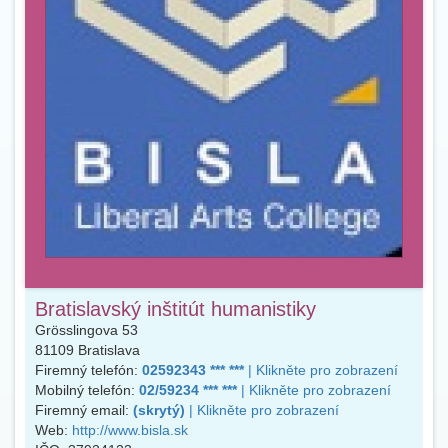
Bratislavský inštitút humanistiky
Grösslingova 53
81109
Bratislava
Firemný telefón:
02592343 *** ***
| Klikněte pro zobrazení
Mobilný telefón:
02/59234 *** ***
| Klikněte pro zobrazení
Firemný email:
(skrytý)
| Klikněte pro zobrazení
Web:
http://www.bisla.sk